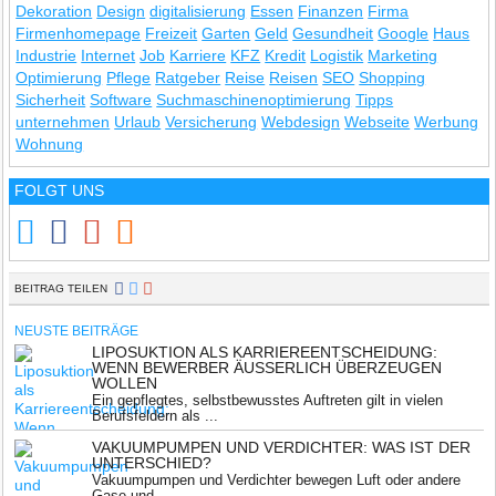
Dekoration
Design
digitalisierung
Essen
Finanzen
Firma
Firmenhomepage
Freizeit
Garten
Geld
Gesundheit
Google
Haus
Industrie
Internet
Job
Karriere
KFZ
Kredit
Logistik
Marketing
Optimierung
Pflege
Ratgeber
Reise
Reisen
SEO
Shopping
Sicherheit
Software
Suchmaschinenoptimierung
Tipps
unternehmen
Urlaub
Versicherung
Webdesign
Webseite
Werbung
Wohnung
FOLGT UNS
BEITRAG TEILEN
NEUSTE BEITRÄGE
LIPOSUKTION ALS KARRIEREENTSCHEIDUNG:
WENN BEWERBER ÄUSSERLICH ÜBERZEUGEN W
OLLEN
Ein gepflegtes, selbstbewusstes Auftreten gilt in vielen
Berufsfeldern als ...
VAKUUMPUMPEN UND VERDICHTER: WAS IST DER
UNTERSCHIED?
Vakuumpumpen und Verdichter bewegen Luft oder andere
Gase und ...