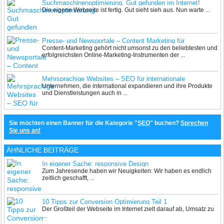
Suchmaschinenoptimierung. Gut gefunden im Internet!
Die eigene Webseite ist fertig. Gut sieht sieh aus. Nun warte ...
Presse- und Newsportale – Content Marketing für
Content-Marketing gehört nicht umsonst zu den beliebtesten und
Unternehmen
erfolgreichsten Online-Marketing-Instrumenten der ...
Mehrsprachige Websites – SEO für internationale
Unternehmen, die international expandieren und ihre Produkte
Unternehmen
und Dienstleistungen auch in ...
Sie möchten einen Banner für die Kategorie "
SEO
" buchen?
Sprechen
Sie uns an!
ÄHNLICHE BEITRÄGE
In eigener Sache: responsive Design
Zum Jahresende haben wir Neuigkeiten: Wir haben es endlich
zeitlich geschafft, ...
10 Tipps zur Conversion Optimierung Teil 1
Der Großteil der Webseite im Internet zielt darauf ab, Umsatz zu
...