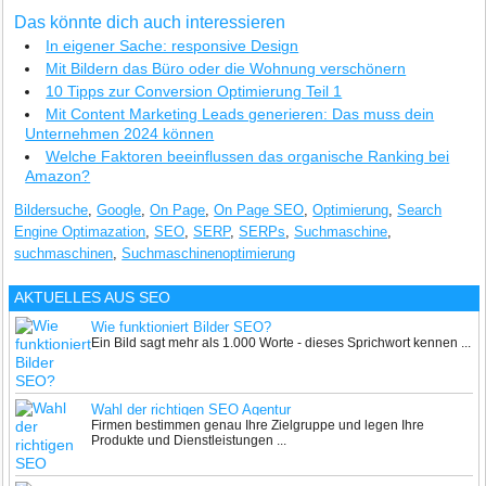
Das könnte dich auch interessieren
In eigener Sache: responsive Design
Mit Bildern das Büro oder die Wohnung verschönern
10 Tipps zur Conversion Optimierung Teil 1
Mit Content Marketing Leads generieren: Das muss dein
Unternehmen 2024 können
Welche Faktoren beeinflussen das organische Ranking bei
Amazon?
Bildersuche
,
Google
,
On Page
,
On Page SEO
,
Optimierung
,
Search
Engine Optimazation
,
SEO
,
SERP
,
SERPs
,
Suchmaschine
,
suchmaschinen
,
Suchmaschinenoptimierung
AKTUELLES AUS
SEO
Wie funktioniert Bilder SEO?
Ein Bild sagt mehr als 1.000 Worte - dieses Sprichwort kennen ...
Wahl der richtigen SEO Agentur
Firmen bestimmen genau Ihre Zielgruppe und legen Ihre
Produkte und Dienstleistungen ...