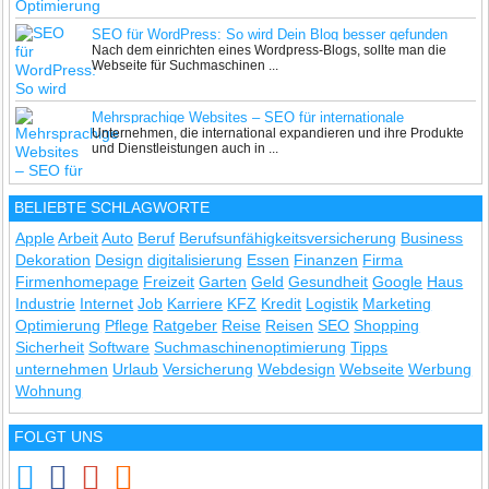
SEO für WordPress: So wird Dein Blog besser gefunden
Nach dem einrichten eines Wordpress-Blogs, sollte man die
Webseite für Suchmaschinen ...
Mehrsprachige Websites – SEO für internationale
Unternehmen, die international expandieren und ihre Produkte
Unternehmen
und Dienstleistungen auch in ...
BELIEBTE SCHLAGWORTE
Apple
Arbeit
Auto
Beruf
Berufsunfähigkeitsversicherung
Business
Dekoration
Design
digitalisierung
Essen
Finanzen
Firma
Firmenhomepage
Freizeit
Garten
Geld
Gesundheit
Google
Haus
Industrie
Internet
Job
Karriere
KFZ
Kredit
Logistik
Marketing
Optimierung
Pflege
Ratgeber
Reise
Reisen
SEO
Shopping
Sicherheit
Software
Suchmaschinenoptimierung
Tipps
unternehmen
Urlaub
Versicherung
Webdesign
Webseite
Werbung
Wohnung
FOLGT UNS