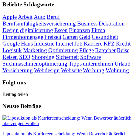
Beliebte Schlagworte
Apple
Arbeit
Auto
Beruf
Berufsunfähigkeitsversicherung
Business
Dekoration
Design
digitalisierung
Essen
Finanzen
Firma
Firmenhomepage
Freizeit
Garten
Geld
Gesundheit
Google
Haus
Industrie
Internet
Job
Karriere
KFZ
Kredit
Logistik
Marketing
Optimierung
Pflege
Ratgeber
Reise
Reisen
SEO
Shopping
Sicherheit
Software
Suchmaschinenoptimierung
Tipps
unternehmen
Urlaub
Versicherung
Webdesign
Webseite
Werbung
Wohnung
Folgt uns
Beitrag teilen
Neuste Beiträge
Liposuktion als Karriereentscheidung: Wenn Bewerber äußerlich