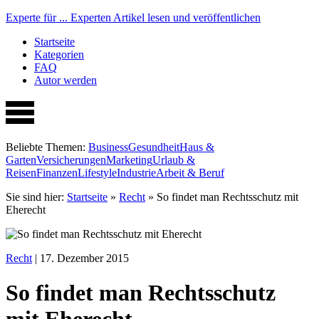
Experte für ...
Experten Artikel lesen und veröffentlichen
Startseite
Kategorien
FAQ
Autor werden
Beliebte Themen:
Business
Gesundheit
Haus &
Garten
Versicherungen
Marketing
Urlaub &
Reisen
Finanzen
Lifestyle
Industrie
Arbeit & Beruf
Sie sind hier:
Startseite
»
Recht
»
So findet man Rechtsschutz mit
Eherecht
Recht
| 17. Dezember 2015
So findet man Rechtsschutz