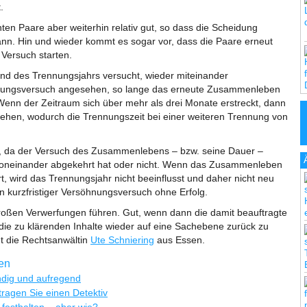
.
en Paare aber weiterhin relativ gut, so dass die Scheidung
nn. Hin und wieder kommt es sogar vor, dass die Paare erneut
 Versuch starten.
nd des Trennungsjahrs versucht, wieder miteinander
hnungsversuch angesehen, so lange das erneute Zusammenleben
 Wenn der Zeitraum sich über mehr als drei Monate erstreckt, dann
sehen, wodurch die Trennungszeit bei einer weiteren Trennung von
, da der Versuch des Zusammenlebens – bzw. seine Dauer –
t voneinander abgekehrt hat oder nicht. Wenn das Zusammenleben
rt, wird das Trennungsjahr nicht beeinflusst und daher nicht neu
n kurzfristiger Versöhnungsversuch ohne Erfolg.
roßen Verwerfungen führen. Gut, wenn dann die damit beauftragte
 die zu klärenden Inhalte wieder auf eine Sachebene zurück zu
t die Rechtsanwältin
Ute Schniering
aus Essen.
ren
ndig und aufregend
ragen Sie einen Detektiv