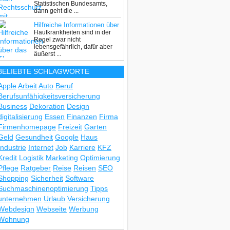
Statistischen Bundesamts,
dann geht die ...
Hilfreiche Informationen über
Hautkrankheiten sind in der
das Thema Hautkrankheiten
Regel zwar nicht
lebensgefährlich, dafür aber
äußerst ...
BELIEBTE SCHLAGWORTE
Apple
Arbeit
Auto
Beruf
Berufsunfähigkeitsversicherung
Business
Dekoration
Design
digitalisierung
Essen
Finanzen
Firma
Firmenhomepage
Freizeit
Garten
Geld
Gesundheit
Google
Haus
Industrie
Internet
Job
Karriere
KFZ
Kredit
Logistik
Marketing
Optimierung
Pflege
Ratgeber
Reise
Reisen
SEO
Shopping
Sicherheit
Software
Suchmaschinenoptimierung
Tipps
unternehmen
Urlaub
Versicherung
Webdesign
Webseite
Werbung
Wohnung