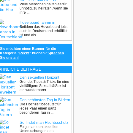
Viele Menschen halten es für
unnötig, zu heiraten, wenn sie
ihre ...
Hoverboard fahren in
Seitdem das Hoverboard jetzt
Deutschland: Was ist
auch in Deutschland erhältlich
erlaubt?
ist und als ...
Sie möchten einen Banner für die
Kategorie "
Recht
" buchen?
Sprechen
Sie uns an!
ÄHNLICHE BEITRÄGE
Den sexuellen Horizont
Gründe, Tipps & Tricks für eine
erweitern
vielfältigere SexualitätSex ist
ein wunderbarer ...
Den schönsten Tag in Bildern
Die Hochzeit bedeutet für
festhalten – aber wie?
jedes Paar einen ganz
besonderen Tag in ...
So findet man Rechtsschutz
Folgt man den aktuellen
mit Eherecht
Untersuchungen des