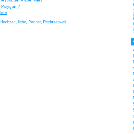
 festhalten – aber wie?
er Polygam?
tern
,
Hochzeit
,
liebe
,
Partner
,
Rechtsanwalt