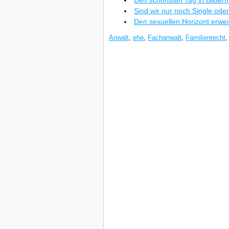
Den schönsten Tag in Bildern
Sind wir nur noch Single od
Den sexuellen Horizont erwei
Anwalt
,
ehe
,
Fachanwalt
,
Familienrecht