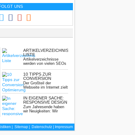
FOLGT UNS
ARTIKELVERZEICHNIS
LISTE
Artikelverzeichnisse
werden von vielen SEOs
nicht mehr benutzt.
Gerade ...
ER
10 TIPPS ZUR
CONVERSION
OPTIMIERUNG TEIL 1
Der Großteil der
Webseite im Internet zielt
darauf ab, ...
IN EIGENER SACHE:
RESPONSIVE DESIGN
Zum Jahresende haben
wir Neuigkeiten: Wir
haben es endlich ...
tistiken
|
Sitemap
|
Datenschutz |
Impressum