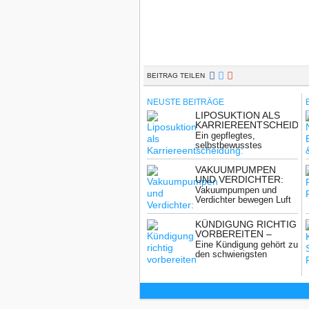
BEITRAG TEILEN
NEUSTE BEITRÄGE
LIPOSUKTION ALS
KARRIEREENTSCHEIDU
WENN BEWERBER
Ein gepflegtes,
ÄUSSERLICH Ü
selbstbewusstes
BERZEUGEN W
Auftreten gilt in vielen
OLLEN
Berufsfeldern als ...
VAKUUMPUMPEN
UND VERDICHTER:
WAS IST DER
Vakuumpumpen und
UNTERSCHIED?
Verdichter bewegen Luft
oder andere Gase und ...
KÜNDIGUNG RICHTIG
VORBEREITEN –
ENTSCHEIDUNGSHILFE
Eine Kündigung gehört zu
FÜR ARBEITGEBER
den schwierigsten
Entscheidungen im
Unternehmensalltag. ...