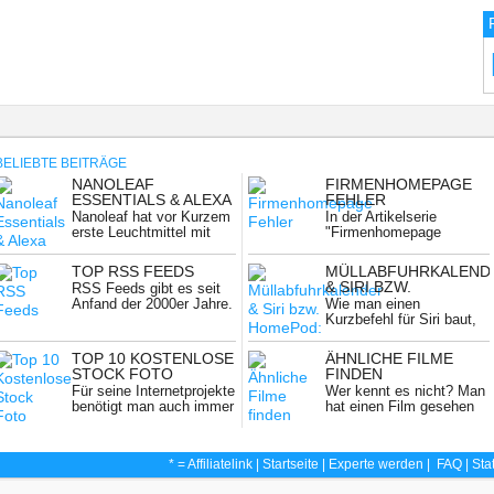
BELIEBTE BEITRÄGE
NANOLEAF
FIRMENHOMEPAGE
NG:
ESSENTIALS & ALEXA
FEHLER
Nanoleaf hat vor Kurzem
In der Artikelserie
erste Leuchtmittel mit
"Firmenhomepage
dem neuen ...
Fehler" geht es um
Kleinigkeiten ...
TOP RSS FEEDS
MÜLLABFUHRKALEND
& SIRI BZW.
RSS Feeds gibt es seit
HOMEPOD:
Anfand der 2000er Jahre.
Wie man einen
ALLGEMEINE
...
Kurzbefehl für Siri baut,
FRAGEN
durch den ...
TOP 10 KOSTENLOSE
ÄHNLICHE FILME
STOCK FOTO
FINDEN
N
ANBIETER
Für seine Internetprojekte
Wer kennt es nicht? Man
benötigt man auch immer
hat einen Film gesehen
wieder hochwertige ...
...
* = Affiliatelink |
Startseite
|
Experte werden
|
FAQ
|
Sta