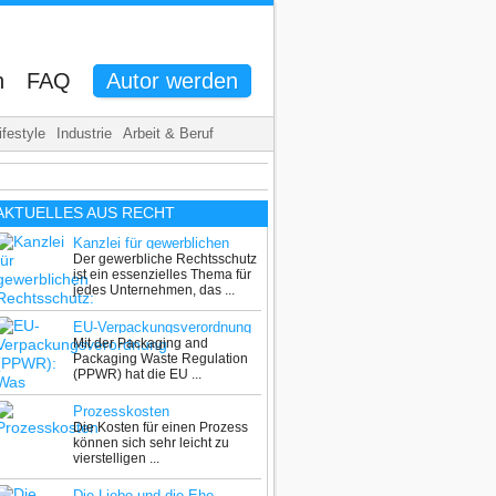
n
FAQ
Autor werden
ifestyle
Industrie
Arbeit & Beruf
AKTUELLES AUS
RECHT
Kanzlei für gewerblichen
Der gewerbliche Rechtsschutz
Rechtsschutz: Schutz für
ist ein essenzielles Thema für
Unternehmen und
jedes Unternehmen, das ...
Innovationen
EU-Verpackungsverordnung
Mit der Packaging and
(PPWR): Was Unternehmen
Packaging Waste Regulation
jetzt wissen müssen
(PPWR) hat die EU ...
Prozesskosten
Die Kosten für einen Prozess
können sich sehr leicht zu
vierstelligen ...
Die Liebe und die Ehe