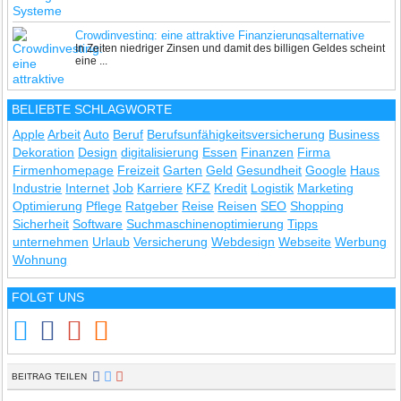
Crowdinvesting: eine attraktive Finanzierungsalternative
In Zeiten niedriger Zinsen und damit des billigen Geldes scheint
eine ...
BELIEBTE SCHLAGWORTE
Apple
Arbeit
Auto
Beruf
Berufsunfähigkeitsversicherung
Business
Dekoration
Design
digitalisierung
Essen
Finanzen
Firma
Firmenhomepage
Freizeit
Garten
Geld
Gesundheit
Google
Haus
Industrie
Internet
Job
Karriere
KFZ
Kredit
Logistik
Marketing
Optimierung
Pflege
Ratgeber
Reise
Reisen
SEO
Shopping
Sicherheit
Software
Suchmaschinenoptimierung
Tipps
unternehmen
Urlaub
Versicherung
Webdesign
Webseite
Werbung
Wohnung
FOLGT UNS
BEITRAG TEILEN