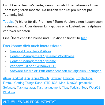
Es gibt eine Team-Variante, wenn man als Unternehmen z.B. sein
Team integrieren möchte. Da bezahlt man 5€ pro Monat pro
Teammitglied.
Todoist
(*) bietet für die Premium / Team Version einen kostenlosen
Testmonat an. Über diesen Link gibt es eine kostenlose Testphase
von zwei Monaten.
Eine Übersicht aller Preise und Funktionen findet ihr
hier
.
Das könnte dich auch interessieren
Nanoleaf Essentials & Alexa
Content Management Systeme: WordPress
Content Management Systeme
Windows 10 oder Windows 11?
Software für Maler: Effizienter Arbeiten mit digitalen Lösungen
Alexa
,
Android
,
App
,
Apple Watch
,
Browser
,
Chrome
,
Empfehlung
,
Firefox
,
Getting Things Done
,
GTD
,
iOS
,
Mac
,
MacOS
,
produktiv
,
Software
,
Taskmanager
,
Tastmanagement
,
Tipp
,
Todoist
,
Tool
,
WearOS
,
Windows
AKTUELLES AUS
PRODUKTIVITÄT