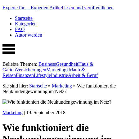
Experte für ...
Experten Artikel lesen und veröffentlichen
Startseite
Kategorien
FAQ
Autor werden
Beliebte Themen:
Business
Gesundheit
Haus &
Garten
Versicherungen
Marketing
Urlaub &
Reisen
Finanzen
Lifestyle
Industrie
Arbeit & Beruf
Sie sind hier:
Startseite
»
Marketing
»
Wie funktioniert die
Neukundengewinnung im Netz?
Marketing
| 19. September 2018
Wie funktioniert die