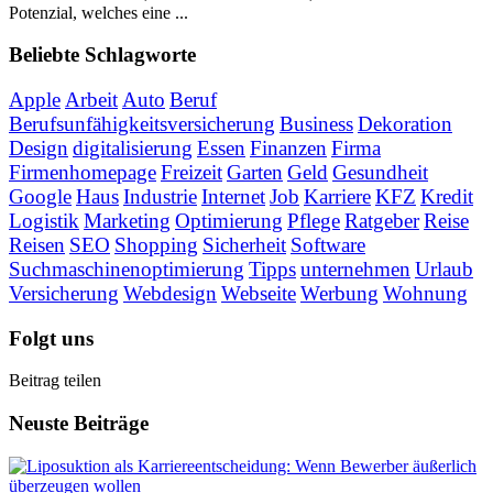
Potenzial, welches eine ...
Beliebte Schlagworte
Apple
Arbeit
Auto
Beruf
Berufsunfähigkeitsversicherung
Business
Dekoration
Design
digitalisierung
Essen
Finanzen
Firma
Firmenhomepage
Freizeit
Garten
Geld
Gesundheit
Google
Haus
Industrie
Internet
Job
Karriere
KFZ
Kredit
Logistik
Marketing
Optimierung
Pflege
Ratgeber
Reise
Reisen
SEO
Shopping
Sicherheit
Software
Suchmaschinenoptimierung
Tipps
unternehmen
Urlaub
Versicherung
Webdesign
Webseite
Werbung
Wohnung
Folgt uns
Beitrag teilen
Neuste Beiträge