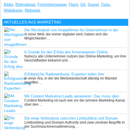
Bilder
,
Bildmaterial
,
Firmenhomepage
,
Flash
,
Gif
,
Sound
,
Tipps
,
Webdesign
,
Webseite
AKTUELLES AUS
MARKETING
Die Wichtigkeit von Imagefilmen für Unternehmen in der
In einer Welt, die immer digitaler wird, haben sich die
heutigen Zeit
Möglichkeiten ...
6 Gründe für den Erfolg des firmeneigenen Online-
Nahezu alle Unternehmen nutzen das Online-Marketing, um ihre
Marketings
Geschäftsidee bekannt und ...
Erfolgreiche Radiowerbung: Experten teilen ihre
In einer Ära, in der die Werbelandschaft ständig im Wandel
Geheimnisse
begriffen ...
Mit Content Marketing Leads generieren: Das muss dein
Content Marketing ist nach wie vor der primäre Marketing-Kanal,
Unternehmen 2024 können
über den ...
Die enge Verbindung zwischen Linkbuilding und Domain
Linkbuilding und Domain Authority sind zwei zentrale Begriffe in
Authority
der Suchmaschinenoptimierung. ...