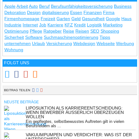
Apple
Arbeit
Auto
Beruf
Berufsunfähigkeitsversicherung
Business
Dekoration
Design
digitalisierung
Essen
Finanzen
Firma
Firmenhomepage
Freizeit
Garten
Geld
Gesundheit
Google
Haus
Industrie
Internet
Job
Karriere
KFZ
Kredit
Logistik
Marketing
Optimierung
Pflege
Ratgeber
Reise
Reisen
SEO
Shopping
Sicherheit
Software
Suchmaschinenoptimierung
Tipps
unternehmen
Urlaub
Versicherung
Webdesign
Webseite
Werbung
Wohnung
FOLGT UNS
BEITRAG TEILEN
NEUSTE BEITRÄGE
LIPOSUKTION ALS KARRIEREENTSCHEIDUNG:
WENN BEWERBER ÄUSSERLICH ÜBERZEUGEN W
OLLEN
Ein gepflegtes, selbstbewusstes Auftreten gilt in vielen
Berufsfeldern als ...
VAKUUMPUMPEN UND VERDICHTER: WAS IST DER