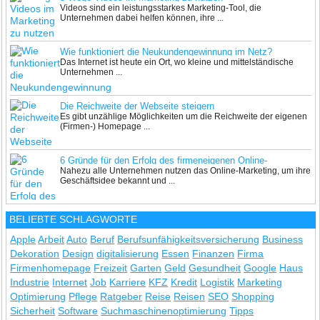
Videos sind ein leistungsstarkes Marketing-Tool, die
Unternehmen dabei helfen können, ihre ...
Wie funktioniert die Neukundengewinnung im Netz?
Das Internet ist heute ein Ort, wo kleine und mittelständische
Unternehmen ...
Die Reichweite der Webseite steigern
Es gibt unzählige Möglichkeiten um die Reichweite der eigenen
(Firmen-) Homepage ...
6 Gründe für den Erfolg des firmeneigenen Online-
Nahezu alle Unternehmen nutzen das Online-Marketing, um ihre
Marketings
Geschäftsidee bekannt und ...
BELIEBTE SCHLAGWORTE
Apple
Arbeit
Auto
Beruf
Berufsunfähigkeitsversicherung
Business
Dekoration
Design
digitalisierung
Essen
Finanzen
Firma
Firmenhomepage
Freizeit
Garten
Geld
Gesundheit
Google
Haus
Industrie
Internet
Job
Karriere
KFZ
Kredit
Logistik
Marketing
Optimierung
Pflege
Ratgeber
Reise
Reisen
SEO
Shopping
Sicherheit
Software
Suchmaschinenoptimierung
Tipps