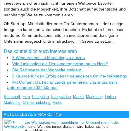
investieren, sichern sich nicht nur einen Wettbewerbsvorteil,
sondern auch die Möglichkeit, ihre Botschaft auf authentische und
nachhaltige Weise zu kommunizieren.
Ob Start-up, Mittelständler oder Großunternehmen – der richtige
Imagefilm kann den Unterschied machen. Es lohnt sich, in dieses
moderne Kommunikationsmittel zu investieren und die eigene
Unternehmensgeschichte eindrucksvoll in Szene zu setzen.
Das könnte dich auch interessieren
5 Wege Videos im Marketing zu nutzen
Wie funktioniert die Neukundengewinnung im Netz?
Die Reichweite der Webseite steigern
6 Gründe für den Erfolg des firmeneigenen Online-Marketings
Mit Content Marketing Leads generieren: Das muss dein
Unternehmen 2024 können
Botschaft
,
Film
,
Imagefilm
,
Imagevideo
,
Marke
,
Marketing
,
Online
Marketing
,
Onlinemarketing
,
Video
AKTUELLES AUS
MARKETING
Die Wichtigkeit von Imagefilmen für Unternehmen in der
In einer Welt, die immer digitaler wird, haben sich die
heutigen Zeit
Möglichkeiten ...