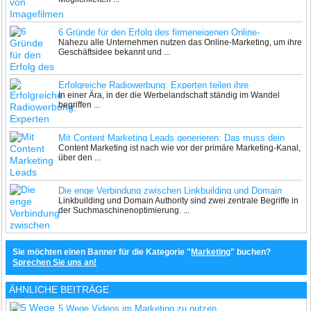
6 Gründe für den Erfolg des firmeneigenen Online-
Nahezu alle Unternehmen nutzen das Online-Marketing, um ihre
Marketings
Geschäftsidee bekannt und ...
Erfolgreiche Radiowerbung: Experten teilen ihre
In einer Ära, in der die Werbelandschaft ständig im Wandel
Geheimnisse
begriffen ...
Mit Content Marketing Leads generieren: Das muss dein
Content Marketing ist nach wie vor der primäre Marketing-Kanal,
Unternehmen 2024 können
über den ...
Die enge Verbindung zwischen Linkbuilding und Domain
Linkbuilding und Domain Authority sind zwei zentrale Begriffe in
Authority
der Suchmaschinenoptimierung. ...
Sie möchten einen Banner für die Kategorie "
Marketing
" buchen?
Sprechen Sie uns an!
ÄHNLICHE BEITRÄGE
5 Wege Videos im Marketing zu nutzen