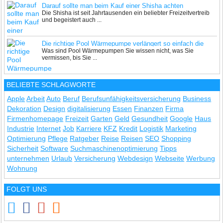
Darauf sollte man beim Kauf einer Shisha achten
Die Shisha ist seit Jahrtausenden ein beliebter Freizeitvertreib
und begeistert auch ...
Die richtige Pool Wärmepumpe verlängert so einfach die
Was sind Pool Wärmepumpen Sie wissen nicht, was Sie
Badesaison
vermissen, bis Sie ...
BELIEBTE SCHLAGWORTE
Apple
Arbeit
Auto
Beruf
Berufsunfähigkeitsversicherung
Business
Dekoration
Design
digitalisierung
Essen
Finanzen
Firma
Firmenhomepage
Freizeit
Garten
Geld
Gesundheit
Google
Haus
Industrie
Internet
Job
Karriere
KFZ
Kredit
Logistik
Marketing
Optimierung
Pflege
Ratgeber
Reise
Reisen
SEO
Shopping
Sicherheit
Software
Suchmaschinenoptimierung
Tipps
unternehmen
Urlaub
Versicherung
Webdesign
Webseite
Werbung
Wohnung
FOLGT UNS