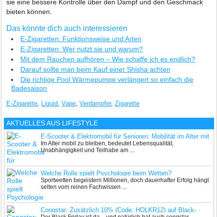
sie eine bessere Kontrolle über den Dampf und den Geschmack
bieten können.
Das könnte dich auch interessieren
E-Zigaretten: Funktionsweise und Arten
E-Zigaretten: Wer nutzt sie und warum?
Mit dem Rauchen aufhören – Wie schaffe ich es endlich?
Darauf sollte man beim Kauf einer Shisha achten
Die richtige Pool Wärmepumpe verlängert so einfach die
Badesaison
E-Zigarette
,
Liquid
,
Vape
,
Verdampfer
,
Zigarette
AKTUELLES AUS
LIFESTYLE
E-Scooter & Elektromobil für Senioren: Mobilität im Alter mit
Im Alter mobil zu bleiben, bedeutet Lebensqualität,
Komfort
Unabhängigkeit und Teilhabe am ...
Welche Rolle spielt Psychologie beim Wetten?
Sportwetten begeistern Millionen, doch dauerhafter Erfolg hängt
selten vom reinen Fachwissen ...
Congstar: Zusätzlich 10% (Code: HOLKR12) auf Black-