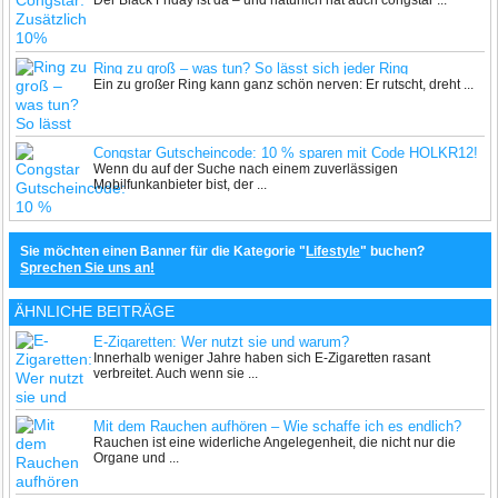
Der Black Friday ist da – und natürlich hat auch congstar ...
Friday-Deals
Ring zu groß – was tun? So lässt sich jeder Ring
Ein zu großer Ring kann ganz schön nerven: Er rutscht, dreht ...
professionell verkleinern
Congstar Gutscheincode: 10 % sparen mit Code HOLKR12!
Wenn du auf der Suche nach einem zuverlässigen
Mobilfunkanbieter bist, der ...
Sie möchten einen Banner für die Kategorie "
Lifestyle
" buchen?
Sprechen Sie uns an!
ÄHNLICHE BEITRÄGE
E-Zigaretten: Wer nutzt sie und warum?
Innerhalb weniger Jahre haben sich E-Zigaretten rasant
verbreitet. Auch wenn sie ...
Mit dem Rauchen aufhören – Wie schaffe ich es endlich?
Rauchen ist eine widerliche Angelegenheit, die nicht nur die
Organe und ...