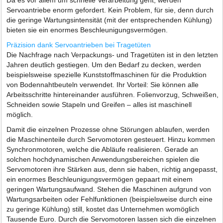
Da es vor allem um schnelle Verarbeitung geht, werden
Servoantriebe enorm gefordert. Kein Problem, für sie, denn durch
die geringe Wartungsintensität (mit der entsprechenden Kühlung)
bieten sie ein enormes Beschleunigungsvermögen.
Präzision dank Servoantrieben bei Tragetüten
Die Nachfrage nach Verpackungs- und Tragetüten ist in den letzten
Jahren deutlich gestiegen. Um den Bedarf zu decken, werden
beispielsweise spezielle Kunststoffmaschinen für die Produktion
von Bodennahtbeuteln verwendet. Ihr Vorteil: Sie können alle
Arbeitsschritte hintereinander ausführen. Folienvorzug, Schweißen,
Schneiden sowie Stapeln und Greifen – alles ist maschinell
möglich.
Damit die einzelnen Prozesse ohne Störungen ablaufen, werden
die Maschinenteile durch Servomotoren gesteuert. Hinzu kommen
Synchronmotoren, welche die Abläufe realisieren. Gerade an
solchen hochdynamischen Anwendungsbereichen spielen die
Servomotoren ihre Stärken aus, denn sie haben, richtig angepasst,
ein enormes Beschleunigungsvermögen gepaart mit einem
geringen Wartungsaufwand. Stehen die Maschinen aufgrund von
Wartungsarbeiten oder Fehlfunktionen (beispielsweise durch eine
zu geringe Kühlung) still, kostet das Unternehmen womöglich
Tausende Euro. Durch die Servomotoren lassen sich die einzelnen