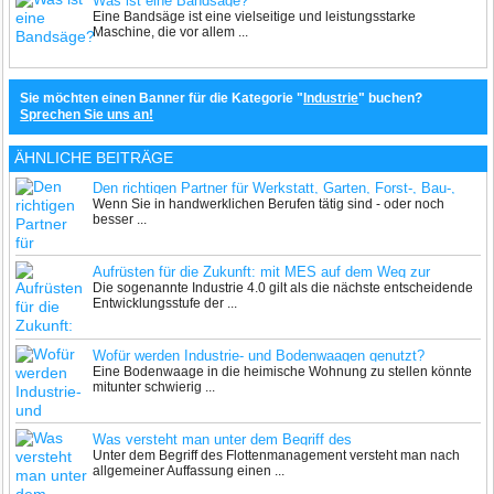
Was ist eine Bandsäge?
Eine Bandsäge ist eine vielseitige und leistungsstarke
Maschine, die vor allem ...
Sie möchten einen Banner für die Kategorie "
Industrie
" buchen?
Sprechen Sie uns an!
ÄHNLICHE BEITRÄGE
Den richtigen Partner für Werkstatt, Garten, Forst-, Bau-,
Wenn Sie in handwerklichen Berufen tätig sind - oder noch
Landtechnik und Arbeitskleidung finden
besser ...
Aufrüsten für die Zukunft: mit MES auf dem Weg zur
Die sogenannte Industrie 4.0 gilt als die nächste entscheidende
Industrie 4.0
Entwicklungsstufe der ...
Wofür werden Industrie- und Bodenwaagen genutzt?
Eine Bodenwaage in die heimische Wohnung zu stellen könnte
mitunter schwierig ...
Was versteht man unter dem Begriff des
Unter dem Begriff des Flottenmanagement versteht man nach
Flottenmanagement
allgemeiner Auffassung einen ...