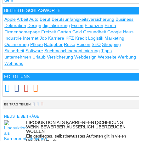
BELIEBTE SCHLAGWORTE
Apple
Arbeit
Auto
Beruf
Berufsunfähigkeitsversicherung
Business
Dekoration
Design
digitalisierung
Essen
Finanzen
Firma
Firmenhomepage
Freizeit
Garten
Geld
Gesundheit
Google
Haus
Industrie
Internet
Job
Karriere
KFZ
Kredit
Logistik
Marketing
Optimierung
Pflege
Ratgeber
Reise
Reisen
SEO
Shopping
Sicherheit
Software
Suchmaschinenoptimierung
Tipps
unternehmen
Urlaub
Versicherung
Webdesign
Webseite
Werbung
Wohnung
FOLGT UNS
BEITRAG TEILEN
NEUSTE BEITRÄGE
LIPOSUKTION ALS KARRIEREENTSCHEIDUNG:
WENN BEWERBER ÄUSSERLICH ÜBERZEUGEN W
OLLEN
Ein gepflegtes, selbstbewusstes Auftreten gilt in vielen
Berufsfeldern als ...