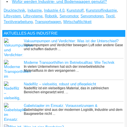
Wofür werden Industrie- und Bodenwaagen genutzt?
Drucktechnik
,
Industrie
,
Industrie 4.0
,
Kunststoff
,
Kunststoffindustrie
,
Liftsystem
,
Liftsysteme
,
Robotik
,
Servomotor
,
Servomotoren
,
Textil
,
Textilverarbeitung
,
Transportwagen
,
Wirtschaftlichkeit
AKTUELLES AUS
INDUSTRIE
Vakuumpumpen und Verdichter: Was ist der Unterschied?
Vakuumpumpen und Verdichter bewegen Luft oder andere Gase
und schaffen dadurch ...
Moderne Transporthilfen im Betriebsalltag: Wie Technik
In vielen Unternehmen hat sich der innerbetriebliche
effiziente und sichere Abläufe unterstützt
Materialfluss in den vergangenen ...
Nadelfilz – vielseitig, robust und pflegeleicht
Nadelfilz ist ein vielseitiges Material, das in zahlreichen
Bereichen eingesetzt wird. ...
Gabelstapler im Einsatz: Voraussetzungen &
Gabelstapler sind aus der modernen Logistik, Industrie und dem
Einsatzmöglichkeiten
Baugewerbe nicht ...