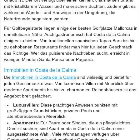
Urlaub ist. Der Ort verfügt über einen kleinen, charmanten Strand
mit kristallklarem Wasser und malerischen Buchten. Zudem gibt es
zahlreiche Wander- und Radwege in der Umgebung, die
Naturfreunde begeistern werden.
Für Golfbegeisterte liegen einige der besten Golfplätze Mallorcas in
unmittelbarer Nähe. Auch gastronomisch hat Costa de la Calma
einiges zu bieten: Von traditionellen spanischen Tapas-Bars bis hin
zu gehobenen Restaurants findet man hier für jeden Geschmack
das Richtige. Wer das pulsierende Nachtleben sucht, erreicht in
wenigen Minuten Santa Ponsa oder Paguera.
Immobilien in Costa de la Calma
Die
Immobilien in Costa de la Calma
sind vielseitig und bietet für
jeden Geschmack etwas. Von luxuriösen Villen mit Meerblick über
moderne Apartments bis hin zu charmanten Reihenhäusern ist das
Angebot breit gefächert.
Luxusvillen
: Diese prächtigen Anwesen punkten mit
großzügigen Grundstücken, privaten Pools und
atemberaubendem Meerblick.
Apartments
: Für Paare oder Singles, die ein pflegeleichtes
Domizil suchen, sind Apartments in Costa de la Calma eine
ausgezeichnete Wahl. Viele Wohnanlagen verfügen über
Gemeinschaftspools und gepflegte Gartenanlagen.