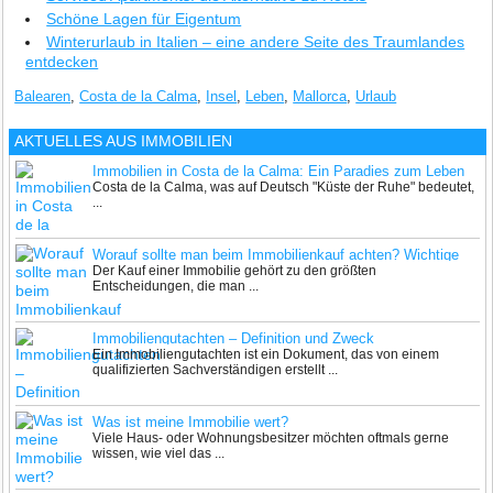
Schöne Lagen für Eigentum
Winterurlaub in Italien – eine andere Seite des Traumlandes
entdecken
Balearen
,
Costa de la Calma
,
Insel
,
Leben
,
Mallorca
,
Urlaub
AKTUELLES AUS
IMMOBILIEN
Immobilien in Costa de la Calma: Ein Paradies zum Leben
Costa de la Calma, was auf Deutsch "Küste der Ruhe" bedeutet,
und Urlauben
...
Worauf sollte man beim Immobilienkauf achten? Wichtige
Der Kauf einer Immobilie gehört zu den größten
Aspekte von der Hauskaufberatung bis zur
Entscheidungen, die man ...
Schimmelbewertung
Immobiliengutachten – Definition und Zweck
Ein Immobiliengutachten ist ein Dokument, das von einem
qualifizierten Sachverständigen erstellt ...
Was ist meine Immobilie wert?
Viele Haus- oder Wohnungsbesitzer möchten oftmals gerne
wissen, wie viel das ...