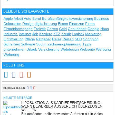
BELIEBTE SCHLAGWORTE
Apple
Arbeit
Auto
Beruf
Berufsunfähigkeitsversicherung
Business
Dekoration
Design
digitalisierung
Essen
Finanzen
Firma
Firmenhomepage
Freizeit
Garten
Geld
Gesundheit
Google
Haus
Industrie
Internet
Job
Karriere
KFZ
Kredit
Logistik
Marketing
Optimierung
Pflege
Ratgeber
Reise
Reisen
SEO
Shopping
Sicherheit
Software
Suchmaschinenoptimierung
Tipps
unternehmen
Urlaub
Versicherung
Webdesign
Webseite
Werbung
Wohnung
FOLGT UNS
BEITRAG TEILEN
NEUSTE BEITRÄGE
LIPOSUKTION ALS KARRIEREENTSCHEIDUNG:
WENN BEWERBER ÄUSSERLICH ÜBERZEUGEN W
OLLEN
Ein gepflegtes, selbstbewusstes Auftreten gilt in vielen