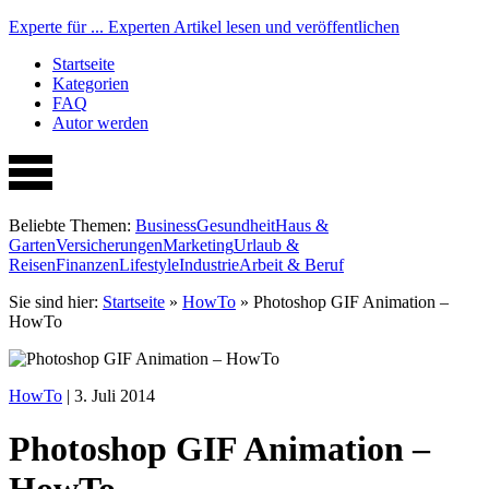
Experte für ...
Experten Artikel lesen und veröffentlichen
Startseite
Kategorien
FAQ
Autor werden
Beliebte Themen:
Business
Gesundheit
Haus &
Garten
Versicherungen
Marketing
Urlaub &
Reisen
Finanzen
Lifestyle
Industrie
Arbeit & Beruf
Sie sind hier:
Startseite
»
HowTo
»
Photoshop GIF Animation –
HowTo
HowTo
| 3. Juli 2014
Photoshop GIF Animation –