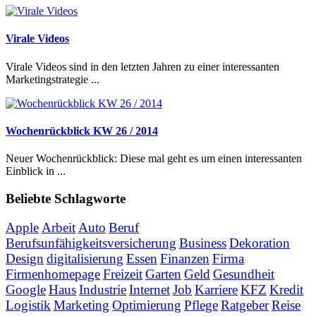
Virale Videos
Virale Videos sind in den letzten Jahren zu einer interessanten
Marketingstrategie ...
Wochenrückblick KW 26 / 2014
Neuer Wochenrückblick: Diese mal geht es um einen interessanten
Einblick in ...
Beliebte Schlagworte
Apple
Arbeit
Auto
Beruf
Berufsunfähigkeitsversicherung
Business
Dekoration
Design
digitalisierung
Essen
Finanzen
Firma
Firmenhomepage
Freizeit
Garten
Geld
Gesundheit
Google
Haus
Industrie
Internet
Job
Karriere
KFZ
Kredit
Logistik
Marketing
Optimierung
Pflege
Ratgeber
Reise