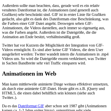
Außerdem sollte man beachten, dass, gerade weil es ein relativ
veraltetes Dateiformat ist, die Animationen (und generell auch
Grafiken) sehr beschränkt sind. GIF ist in erster Linie für Grafiken
gedacht, also gibt es dank des Dateiformats eine Beschränkung, was
die Farben einer GIF Datei angeht. Deswegen sehen GIF-
Animationen, die Videos darstellen, auch immer so eigenartig aus,
was die Farben angeht. Außerdem ist die Dateigröße, die die
Animation am Ende besitzt, verhältnismäßig groß.
Twitter hat vor Kurzem die Möglichkeit der Integration von GIF-
Videos ermöglicht. Es sind aber keine GIF Videos, die dem User
ausgeliefert werden: Twitter wandelt intern die Animationen in .mp4
Videos um. So wird die Dateigröße enorm verkleinert, was Twitter
in Sachen Bandbreite sehr viel Traffic einsparen wird.
Animationen im Web
Man kann mittlerweile animierte Dinge weitaus effektiver umsetzen,
als durch eine animierte GIF-Datei. Heute gibt es z.B. jQuery und
HTML5, die einen dabei behilflich sein können (siehe auch
Twitter..).
Da es das
Dateiformat GIF
aber schon seit 1987 gibt (Animationen
kamen ca. 1-2 Jahre später hinzu), unterstützen sehr viele