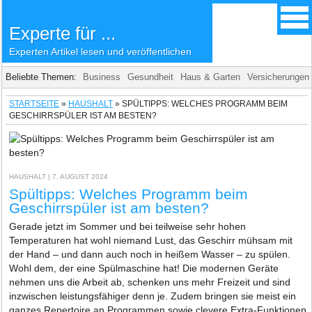
Experte für ...
Experten Artikel lesen und veröffentlichen
Beliebte Themen:
Business
Gesundheit
Haus & Garten
Versicherungen
STARTSEITE
»
HAUSHALT
»
SPÜLTIPPS: WELCHES PROGRAMM BEIM
GESCHIRRSPÜLER IST AM BESTEN?
HAUSHALT
| 7. AUGUST 2024
Spültipps: Welches Programm beim
Geschirrspüler ist am besten?
Gerade jetzt im Sommer und bei teilweise sehr hohen
Temperaturen hat wohl niemand Lust, das Geschirr mühsam mit
der Hand – und dann auch noch in heißem Wasser – zu spülen.
Wohl dem, der eine Spülmaschine hat! Die modernen Geräte
nehmen uns die Arbeit ab, schenken uns mehr Freizeit und sind
inzwischen leistungsfähiger denn je. Zudem bringen sie meist ein
ganzes Repertoire an Programmen sowie clevere Extra-Funktionen