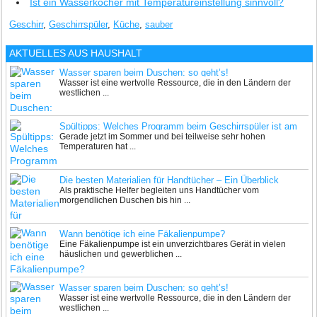
Ist ein Wasserkocher mit Temperatureinstellung sinnvoll?
Geschirr
,
Geschirrspüler
,
Küche
,
sauber
AKTUELLES AUS
HAUSHALT
Wasser sparen beim Duschen: so geht’s!
Wasser ist eine wertvolle Ressource, die in den Ländern der
westlichen ...
Spültipps: Welches Programm beim Geschirrspüler ist am
Gerade jetzt im Sommer und bei teilweise sehr hohen
besten?
Temperaturen hat ...
Die besten Materialien für Handtücher – Ein Überblick
Als praktische Helfer begleiten uns Handtücher vom
morgendlichen Duschen bis hin ...
Wann benötige ich eine Fäkalienpumpe?
Eine Fäkalienpumpe ist ein unverzichtbares Gerät in vielen
häuslichen und gewerblichen ...
Wasser sparen beim Duschen: so geht’s!
Wasser ist eine wertvolle Ressource, die in den Ländern der
westlichen ...