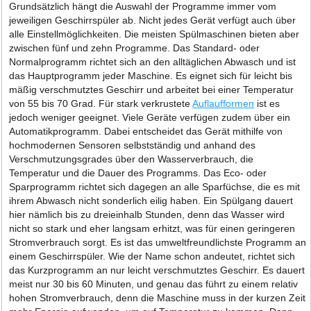
Grundsätzlich hängt die Auswahl der Programme immer vom
jeweiligen Geschirrspüler ab. Nicht jedes Gerät verfügt auch über
alle Einstellmöglichkeiten. Die meisten Spülmaschinen bieten aber
zwischen fünf und zehn Programme. Das Standard- oder
Normalprogramm richtet sich an den alltäglichen Abwasch und ist
das Hauptprogramm jeder Maschine. Es eignet sich für leicht bis
mäßig verschmutztes Geschirr und arbeitet bei einer Temperatur
von 55 bis 70 Grad. Für stark verkrustete
Auflaufformen
ist es
jedoch weniger geeignet. Viele Geräte verfügen zudem über ein
Automatikprogramm. Dabei entscheidet das Gerät mithilfe von
hochmodernen Sensoren selbstständig und anhand des
Verschmutzungsgrades über den Wasserverbrauch, die
Temperatur und die Dauer des Programms. Das Eco- oder
Sparprogramm richtet sich dagegen an alle Sparfüchse, die es mit
ihrem Abwasch nicht sonderlich eilig haben. Ein Spülgang dauert
hier nämlich bis zu dreieinhalb Stunden, denn das Wasser wird
nicht so stark und eher langsam erhitzt, was für einen geringeren
Stromverbrauch sorgt. Es ist das umweltfreundlichste Programm an
einem Geschirrspüler. Wie der Name schon andeutet, richtet sich
das Kurzprogramm an nur leicht verschmutztes Geschirr. Es dauert
meist nur 30 bis 60 Minuten, und genau das führt zu einem relativ
hohen Stromverbrauch, denn die Maschine muss in der kurzen Zeit