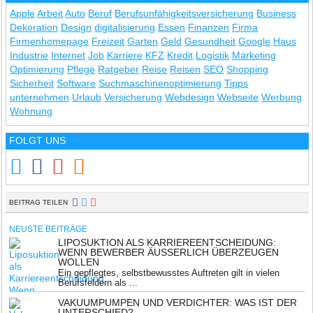
Apple
Arbeit
Auto
Beruf
Berufsunfähigkeitsversicherung
Business
Dekoration
Design
digitalisierung
Essen
Finanzen
Firma
Firmenhomepage
Freizeit
Garten
Geld
Gesundheit
Google
Haus
Industrie
Internet
Job
Karriere
KFZ
Kredit
Logistik
Marketing
Optimierung
Pflege
Ratgeber
Reise
Reisen
SEO
Shopping
Sicherheit
Software
Suchmaschinenoptimierung
Tipps
unternehmen
Urlaub
Versicherung
Webdesign
Webseite
Werbung
Wohnung
FOLGT UNS
BEITRAG TEILEN
NEUSTE BEITRÄGE
LIPOSUKTION ALS KARRIEREENTSCHEIDUNG:
WENN BEWERBER ÄUSSERLICH ÜBERZEUGEN W
OLLEN
Ein gepflegtes, selbstbewusstes Auftreten gilt in vielen
Berufsfeldern als ...
VAKUUMPUMPEN UND VERDICHTER: WAS IST DER
UNTERSCHIED?