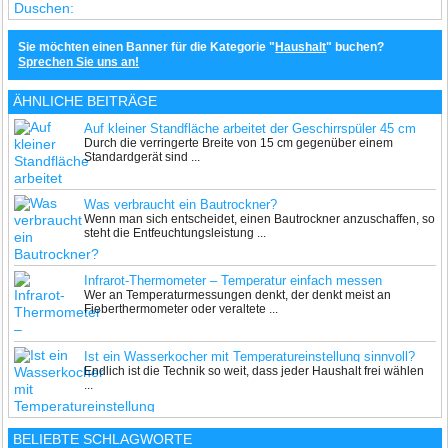
Sie möchten einen Banner für die Kategorie "
Haushalt
" buchen?
Sprechen Sie uns an!
ÄHNLICHE BEITRÄGE
Auf kleiner Standfläche arbeitet der Geschirrspüler 45 cm
Durch die verringerte Breite von 15 cm gegenüber einem
wie ein Großer
Standardgerät sind ...
Was verbraucht ein Bautrockner?
Wenn man sich entscheidet, einen Bautrockner anzuschaffen, so
steht die Entfeuchtungsleistung ...
Infrarot-Thermometer – Temperatur einfach messen
Wer an Temperaturmessungen denkt, der denkt meist an
Fieberthermometer oder veraltete ...
Ist ein Wasserkocher mit Temperatureinstellung sinnvoll?
Endlich ist die Technik so weit, dass jeder Haushalt frei wählen
...
BELIEBTE SCHLAGWORTE