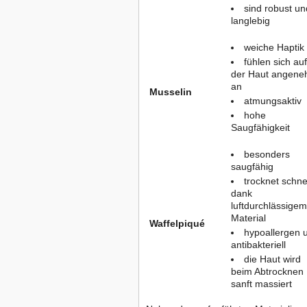
sind robust un
langlebig
weiche Haptik
fühlen sich auf
der Haut angen
an
Musselin
atmungsaktiv
hohe
Saugfähigkeit
besonders
saugfähig
trocknet schne
dank
luftdurchlässigem
Material
Waffelpiqué
hypoallergen 
antibakteriell
die Haut wird
beim Abtrocknen
sanft massiert