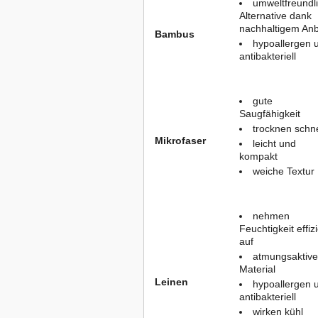
umweltfreundl
Alternative dank
nachhaltigem An
Bambus
hypoallergen 
antibakteriell
gute
Saugfähigkeit
trocknen schne
Mikrofaser
leicht und
kompakt
weiche Textur
nehmen
Feuchtigkeit effiz
auf
atmungsaktive
Material
Leinen
hypoallergen 
antibakteriell
wirken kühl