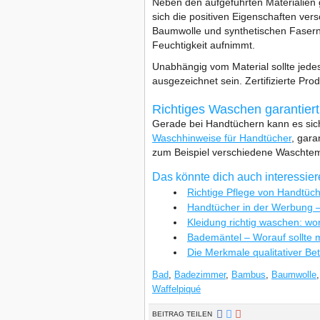
Neben den aufgeführten Materialien
sich die positiven Eigenschaften ve
Baumwolle und synthetischen Fasern 
Feuchtigkeit aufnimmt.
Unabhängig vom Material sollte jed
ausgezeichnet sein. Zertifizierte Pro
Richtiges Waschen garantiert
Gerade bei Handtüchern kann es sich 
Waschhinweise für Handtücher
, gara
zum Beispiel verschiedene Waschtem
Das könnte dich auch interessie
Richtige Pflege von Handtüc
Handtücher in der Werbung – 
Kleidung richtig waschen: w
Bademäntel – Worauf sollte 
Die Merkmale qualitativer Be
Bad
,
Badezimmer
,
Bambus
,
Baumwolle
Waffelpiqué
BEITRAG TEILEN