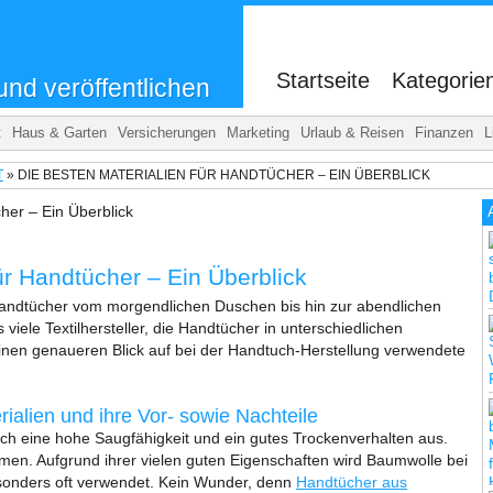
.
Startseite
Kategorie
und veröffentlichen
t
Haus & Garten
Versicherungen
Marketing
Urlaub & Reisen
Finanzen
L
T
»
DIE BESTEN MATERIALIEN FÜR HANDTÜCHER – EIN ÜBERBLICK
ür Handtücher – Ein Überblick
 Handtücher vom morgendlichen Duschen bis hin zur abendlichen
s viele Textilhersteller, die Handtücher in unterschiedlichen
einen genaueren Blick auf bei der Handtuch-Herstellung verwendete
alien und ihre Vor- sowie Nachteile
rch eine hohe Saugfähigkeit und ein gutes Trockenverhalten aus.
en. Aufgrund ihrer vielen guten Eigenschaften wird Baumwolle bei
sonders oft verwendet. Kein Wunder, denn
Handtücher aus