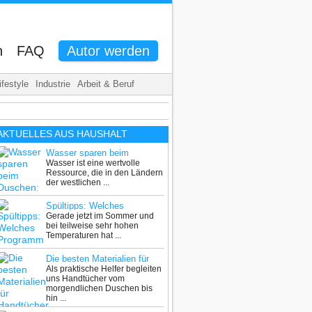
n
FAQ
Autor werden
ifestyle
Industrie
Arbeit & Beruf
AKTUELLES AUS
HAUSHALT
Wasser sparen beim
Wasser ist eine wertvolle
Duschen: so geht’s!
Ressource, die in den Ländern
der westlichen ...
Spültipps: Welches
Gerade jetzt im Sommer und
Programm beim
bei teilweise sehr hohen
Geschirrspüler ist am
Temperaturen hat ...
besten?
Die besten Materialien für
Als praktische Helfer begleiten
Handtücher – Ein Überblick
uns Handtücher vom
morgendlichen Duschen bis
hin ...