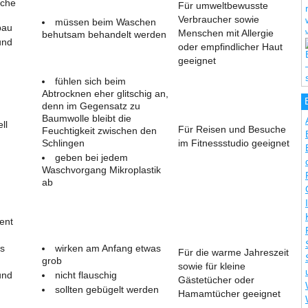
iche
Für umweltbewusste
Verbraucher sowie
müssen beim Waschen
bau
Menschen mit Allergie
behutsam behandelt werden
und
oder empfindlicher Haut
geeignet
fühlen sich beim
Abtrocknen eher glitschig an,
denn im Gegensatz zu
Baumwolle bleibt die
ll
Für Reisen und Besuche
Feuchtigkeit zwischen den
Schlingen
im Fitnessstudio geeignet
geben bei jedem
Waschvorgang Mikroplastik
ab
ient
s
wirken am Anfang etwas
Für die warme Jahreszeit
grob
sowie für kleine
und
nicht flauschig
Gästetücher oder
sollten gebügelt werden
Hamamtücher geeignet