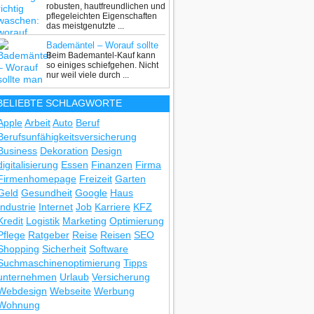
robusten, hautfreundlichen und
Waschen von Baumwolle?
pflegeleichten Eigenschaften
das meistgenutzte ...
Bademäntel – Worauf sollte
Beim Bademantel-Kauf kann
man beim Kauf achten?
so einiges schiefgehen. Nicht
nur weil viele durch ...
BELIEBTE SCHLAGWORTE
Apple
Arbeit
Auto
Beruf
Berufsunfähigkeitsversicherung
Business
Dekoration
Design
digitalisierung
Essen
Finanzen
Firma
Firmenhomepage
Freizeit
Garten
Geld
Gesundheit
Google
Haus
Industrie
Internet
Job
Karriere
KFZ
Kredit
Logistik
Marketing
Optimierung
Pflege
Ratgeber
Reise
Reisen
SEO
Shopping
Sicherheit
Software
Suchmaschinenoptimierung
Tipps
unternehmen
Urlaub
Versicherung
Webdesign
Webseite
Werbung
Wohnung