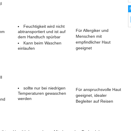
d
Feuchtigkeit wird nicht
Für Allergiker und
ehm
abtransportiert und ist auf
Menschen mit
dem Handtuch spürbar
empfindlicher Haut
Kann beim Waschen
geeignet
einlaufen
ll
sollte nur bei niedrigen
Für anspruchsvolle Haut
Temperaturen gewaschen
geeignet, idealer
werden
und
Begleiter auf Reisen