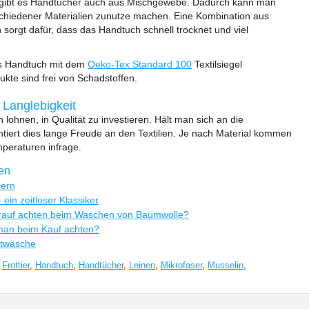
 gibt es Handtücher auch aus Mischgewebe. Dadurch kann man
rschiedener Materialien zunutze machen. Eine Kombination aus
sorgt dafür, dass das Handtuch schnell trocknet und viel
es Handtuch mit dem
Oeko-Tex Standard 100
Textilsiegel
dukte sind frei von Schadstoffen.
 Langlebigkeit
lohnen, in Qualität zu investieren. Hält man sich an die
ntiert dies lange Freude an den Textilien. Je nach Material kommen
peraturen infrage.
ren
hern
ein zeitloser Klassiker
orauf achten beim Waschen von Baumwolle?
man beim Kauf achten?
ttwäsche
,
Frottier
,
Handtuch
,
Handtücher
,
Leinen
,
Mikrofaser
,
Musselin
,