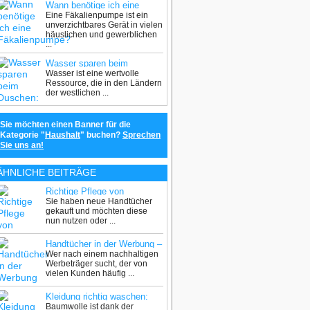
Wann benötige ich eine
Eine Fäkalienpumpe ist ein
Fäkalienpumpe?
unverzichtbares Gerät in vielen
häuslichen und gewerblichen
...
Wasser sparen beim
Wasser ist eine wertvolle
Duschen: so geht’s!
Ressource, die in den Ländern
der westlichen ...
Sie möchten einen Banner für die
Kategorie "
Haushalt
" buchen?
Sprechen
Sie uns an!
ÄHNLICHE BEITRÄGE
Richtige Pflege von
Sie haben neue Handtücher
Handtüchern
gekauft und möchten diese
nun nutzen oder ...
Handtücher in der Werbung –
Wer nach einem nachhaltigen
ein zeitloser Klassiker
Werbeträger sucht, der von
vielen Kunden häufig ...
Kleidung richtig waschen:
Baumwolle ist dank der
worauf achten beim