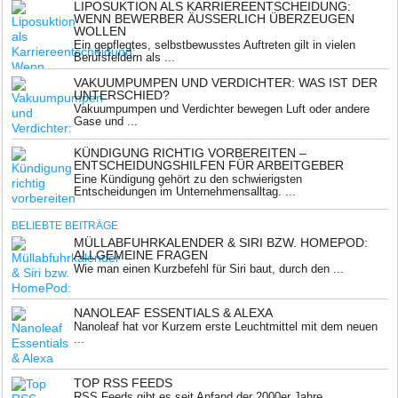
LIPOSUKTION ALS KARRIEREENTSCHEIDUNG:
WENN BEWERBER ÄUSSERLICH ÜBERZEUGEN W
OLLEN
Ein gepflegtes, selbstbewusstes Auftreten gilt in vielen
Berufsfeldern als ...
VAKUUMPUMPEN UND VERDICHTER: WAS IST DER
UNTERSCHIED?
Vakuumpumpen und Verdichter bewegen Luft oder andere
Gase und ...
KÜNDIGUNG RICHTIG VORBEREITEN –
ENTSCHEIDUNGSHILFEN FÜR ARBEITGEBER
Eine Kündigung gehört zu den schwierigsten
Entscheidungen im Unternehmensalltag. ...
BELIEBTE BEITRÄGE
MÜLLABFUHRKALENDER & SIRI BZW. HOMEPOD:
ALLGEMEINE FRAGEN
Wie man einen Kurzbefehl für Siri baut, durch den ...
NANOLEAF ESSENTIALS & ALEXA
Nanoleaf hat vor Kurzem erste Leuchtmittel mit dem neuen
...
TOP RSS FEEDS
RSS Feeds gibt es seit Anfand der 2000er Jahre. ...