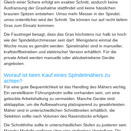
Gleich einer Schere erfolgt ein exakter Schnitt, wodurch keine
Ausfransung der Grashalme stattfindet und keine hässlichen
braunen Spitzen entstehen. Umso mehr Messer in der Spindel,
umso ordentlicher wird der Schnitt. Sie können nur auf recht tiefem
Gras zum Einsatz kommen.
Die Faustregel besagt, dass das Gras höchstens nur halb so hoch
wie der Spindeldurchmesser sein darf. Wenigstens einmal die
Woche muss es gemäht werden. Spinelmäher sind in manueller,
kraftstoffbetrieben und elektrischer Version erhältlich. Für die
private Arbeit werden manuelle oder akkubetriebene Geräte
angeboten.
Worauf ist beim Kauf eines Spindelmähers zu
achten?
Für eine gute Bequemlichkeit ist das Handling des Mähers wichtig.
Ein verstellbarer Führungsholm sollte vorhanden sein, um eine
gebückte Arbeitshaltung zu vermeiden. Manche Geräte sind
abklappbar, um die Aufbewahrung platzsparend zu gewährleisten.
Mäher sind in unterschiedlichen Schnittbreiten erhältlich, die
Selektion sollte nach Volumen des Rasenstücks erfolgen.
Die Schnitthöhe sollte in unterschiedlichen Stufen zu justieren sein.
Manche Modelle verfügen über eine stufenlose Verstellung. Die