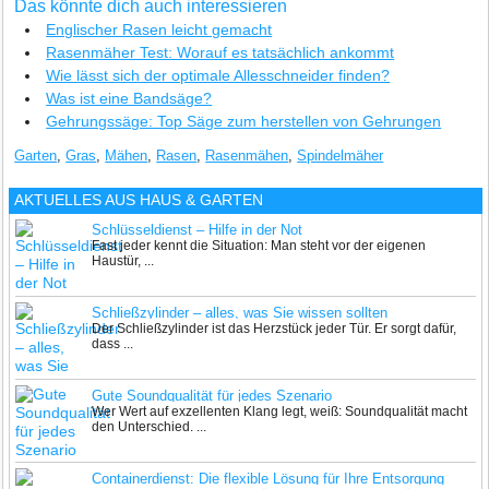
Das könnte dich auch interessieren
Englischer Rasen leicht gemacht
Rasenmäher Test: Worauf es tatsächlich ankommt
Wie lässt sich der optimale Allesschneider finden?
Was ist eine Bandsäge?
Gehrungssäge: Top Säge zum herstellen von Gehrungen
Garten
,
Gras
,
Mähen
,
Rasen
,
Rasenmähen
,
Spindelmäher
AKTUELLES AUS
HAUS & GARTEN
Schlüsseldienst – Hilfe in der Not
Fast jeder kennt die Situation: Man steht vor der eigenen
Haustür, ...
Schließzylinder – alles, was Sie wissen sollten
Der Schließzylinder ist das Herzstück jeder Tür. Er sorgt dafür,
dass ...
Gute Soundqualität für jedes Szenario
Wer Wert auf exzellenten Klang legt, weiß: Soundqualität macht
den Unterschied. ...
Containerdienst: Die flexible Lösung für Ihre Entsorgung