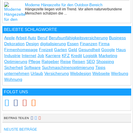
Moderne Hängezelte für den Outdoor-Bereich
Hängezelte liegen voll im Trend. Vor allem naturverbundene
Menschen schätzen die ...
BELIEBTE SCHLAGWORTE
Apple
Arbeit
Auto
Beruf
Berufsunfähigkeitsversicherung
Business
Dekoration
Design
digitalisierung
Essen
Finanzen
Firma
Firmenhomepage
Freizeit
Garten
Geld
Gesundheit
Google
Haus
Industrie
Internet
Job
Karriere
KFZ
Kredit
Logistik
Marketing
Optimierung
Pflege
Ratgeber
Reise
Reisen
SEO
Shopping
Sicherheit
Software
Suchmaschinenoptimierung
Tipps
unternehmen
Urlaub
Versicherung
Webdesign
Webseite
Werbung
Wohnung
FOLGT UNS
BEITRAG TEILEN
NEUSTE BEITRÄGE