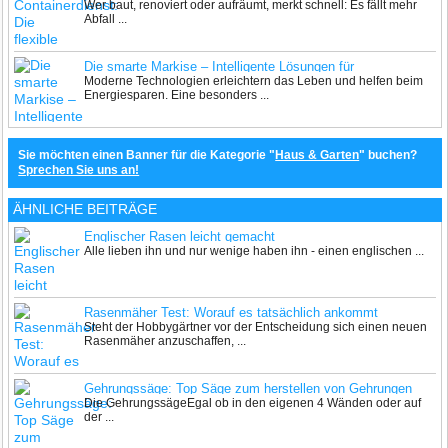
Wer baut, renoviert oder aufräumt, merkt schnell: Es fällt mehr
Abfall ...
Die smarte Markise – Intelligente Lösungen für
Moderne Technologien erleichtern das Leben und helfen beim
Sonnenschutz und Energieeffizienz
Energiesparen. Eine besonders ...
Sie möchten einen Banner für die Kategorie "
Haus & Garten
" buchen?
Sprechen Sie uns an!
ÄHNLICHE BEITRÄGE
Englischer Rasen leicht gemacht
Alle lieben ihn und nur wenige haben ihn - einen englischen ...
Rasenmäher Test: Worauf es tatsächlich ankommt
Steht der Hobbygärtner vor der Entscheidung sich einen neuen
Rasenmäher anzuschaffen, ...
Gehrungssäge: Top Säge zum herstellen von Gehrungen
Die GehrungssägeEgal ob in den eigenen 4 Wänden oder auf
der ...