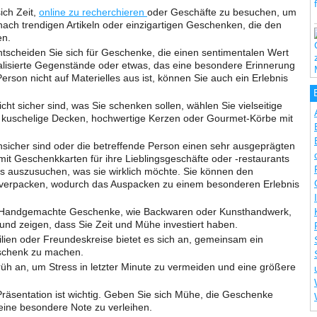
ich Zeit,
online zu recherchieren
oder Geschäfte zu besuchen, um
ach trendigen Artikeln oder einzigartigen Geschenken, die den
en.
scheiden Sie sich für Geschenke, die einen sentimentalen Wert
alisierte Gegenstände oder etwas, das eine besondere Erinnerung
erson nicht auf Materielles aus ist, können Sie auch ein Erlebnis
nicht sicher sind, was Sie schenken sollen, wählen Sie vielseitige
. kuschelige Decken, hochwertige Kerzen oder Gourmet-Körbe mit
icher sind oder die betreffende Person einen sehr ausgeprägten
it Geschenkkarten für ihre Lieblingsgeschäfte oder -restaurants
as auszusuchen, was sie wirklich möchte. Sie können den
verpacken, wodurch das Auspacken zu einem besonderen Erlebnis
Handgemachte Geschenke, wie Backwaren oder Kunsthandwerk,
 und zeigen, dass Sie Zeit und Mühe investiert haben.
ilien oder Freundeskreise bietet es sich an, gemeinsam ein
schenk zu machen.
rüh an, um Stress in letzter Minute zu vermeiden und eine größere
äsentation ist wichtig. Geben Sie sich Mühe, die Geschenke
eine besondere Note zu verleihen.