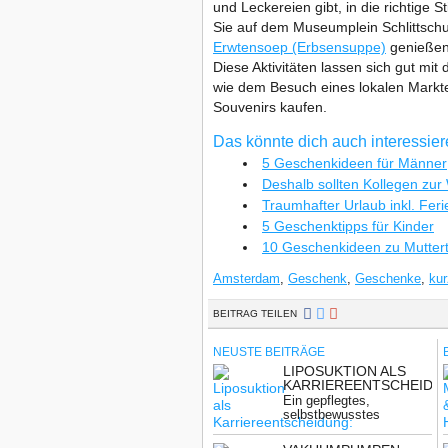
und Leckereien gibt, in die richtig
Sie auf dem Museumplein Schlittschu
Erwtensoep (Erbsensuppe)
genießen
Diese Aktivitäten lassen sich gut mi
wie dem Besuch eines lokalen Mark
Souvenirs kaufen.
Das könnte dich auch interessie
5 Geschenkideen für Männer
Deshalb sollten Kollegen zur 
Traumhafter Urlaub inkl. Fe
5 Geschenktipps für Kinder
10 Geschenkideen zu Mutter
Amsterdam
,
Geschenk
,
Geschenke
,
kur
BEITRAG TEILEN
NEUSTE BEITRÄGE
LIPOSUKTION ALS
KARRIEREENTSCHEIDU
WENN BEWERBER
Ein gepflegtes,
ÄUSSERLICH Ü
selbstbewusstes
BERZEUGEN W
Auftreten gilt in vielen
OLLEN
Berufsfeldern als ...