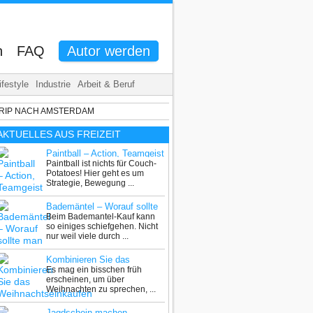
n
FAQ
Autor werden
ifestyle
Industrie
Arbeit & Beruf
TRIP NACH AMSTERDAM
AKTUELLES AUS
FREIZEIT
Paintball – Action, Teamgeist
Paintball ist nichts für Couch-
und Adrenalin pur
Potatoes! Hier geht es um
Strategie, Bewegung ...
Bademäntel – Worauf sollte
Beim Bademantel-Kauf kann
man beim Kauf achten?
so einiges schiefgehen. Nicht
nur weil viele durch ...
Kombinieren Sie das
Es mag ein bisschen früh
Weihnachtseinkaufen mit
erscheinen, um über
einem Wochenendtrip nach
Weihnachten zu sprechen, ...
Amsterdam
Jagdschein machen