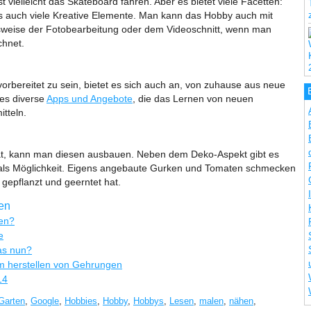
 vielleicht das Skateboard fahren. Aber es bietet viele Facetten:
 es auch viele Kreative Elemente. Man kann das Hobby auch mit
lsweise der Fotobearbeitung oder dem Videoschnitt, wenn man
chnet.
orbereitet zu sein, bietet es sich auch an, von zuhause aus neue
 es diverse
Apps und Angebote
, die das Lernen von neuen
tteln.
at, kann man diesen ausbauen. Neben dem Deko-Aspekt gibt es
g als Möglichkeit. Eigens angebaute Gurken und Tomaten schmecken
gepflanzt und geerntet hat.
ren
sen?
e
as nun?
 herstellen von Gehrungen
14
Garten
,
Google
,
Hobbies
,
Hobby
,
Hobbys
,
Lesen
,
malen
,
nähen
,