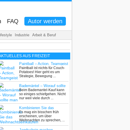
n
FAQ
Autor werden
ifestyle
Industrie
Arbeit & Beruf
AKTUELLES AUS
FREIZEIT
Paintball – Action, Teamgeist
Paintball ist nichts für Couch-
und Adrenalin pur
Potatoes! Hier geht es um
Strategie, Bewegung ...
Bademäntel – Worauf sollte
Beim Bademantel-Kauf kann
man beim Kauf achten?
so einiges schiefgehen. Nicht
nur weil viele durch ...
Kombinieren Sie das
Es mag ein bisschen früh
Weihnachtseinkaufen mit
erscheinen, um über
einem Wochenendtrip nach
Weihnachten zu sprechen, ...
Amsterdam
Jagdschein machen