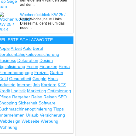
den eigenen 4 Wänden oder
Gehrungen
auf der ...
Wochenrückblick KW 25 /
Neue Woche, neue Links.
2014
Dieses mal geht es um das
neue ...
BELIEBTE SCHLAGWORTE
Apple
Arbeit
Auto
Beruf
Berufsunfähigkeitsversicherung
Business
Dekoration
Design
digitalisierung
Essen
Finanzen
Firma
Firmenhomepage
Freizeit
Garten
Geld
Gesundheit
Google
Haus
Industrie
Internet
Job
Karriere
KFZ
Kredit
Logistik
Marketing
Optimierung
Pflege
Ratgeber
Reise
Reisen
SEO
Shopping
Sicherheit
Software
Suchmaschinenoptimierung
Tipps
unternehmen
Urlaub
Versicherung
Webdesign
Webseite
Werbung
Wohnung