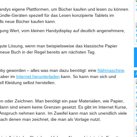
andys eigene Plattformen, um Bücher kaufen und lesen zu können.
ndle-Geräten speziell für das Lesen konzipierte Tablets im
lls neue Bücher kaufen kann.
legung Wert, vom kleinen Handydisplay auf deutlich angenehmere,
gute Lösung, wenn man beispielsweise das klassische Papier
 neue Buch in der Regel bereits am nächsten Tag.
bby geworden – alles was man dazu benötigt: eine
Nähmaschine
.
h aber im
Internet herunterladen
kann. So kann man sich und
ll Kleidung selbst herstellen.
en oder Zeichnen. Man benötigt ein paar Materialien, wie Papier,
er dann sind einem keine Grenzen gesetzt. Es gibt im Internet Kurse,
 Anspruch nehmen kann. Im Zweifel kann man sich unendlich viele
nach denen man zeichnet, die man als Vorlage nutzt.