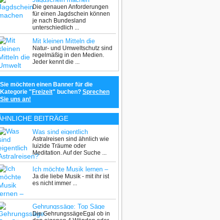
Die genauen Anforderungen
für einen Jagdschein können
je nach Bundesland
unterschiedlich ...
Mit kleinen Mitteln die
Natur- und Umweltschutz sind
Umwelt schützen
regelmäßig in den Medien.
Jeder kennt die ...
Sie möchten einen Banner für die
Kategorie "
Freizeit
" buchen?
Sprechen
Sie uns an!
ÄHNLICHE BEITRÄGE
Was sind eigentlich
Astralreisen sind ähnlich wie
Astralreisen?
luizide Träume oder
Meditation. Auf der Suche ...
Ich möchte Musik lernen –
Ja die liebe Musik - mit ihr ist
was nun?
es nicht immer ...
Gehrungssäge: Top Säge
Die GehrungssägeEgal ob in
zum herstellen von