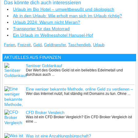
Das könnte dich auch interessieren
Urlaub im Bio Hotel – umweltbewußt und ökologisch
Ab in den Urlaub: Wie erholt man sich im Urlaub richtig?
Urlaub 2024: Warum nicht Meran?
Transporter für das Motorrad
Ein Urlaub im Wellnesshotel Hanusel-Hof
Ferien
,
Freizeit
,
Geld
,
Geldtransfer
,
Taschendieb
,
Urlaub
AKTUELLES AUS
FINANZEN
Seriöser Goldankauf
Der Wert des Goldes Gold ist ein beliebtes Edelmetall und
durchaus auch ...
Eine weniger bekannte Methode, online Geld zu verdienen –
Wer das Internet nutzt, hat ständig mit Domains zu tun. Ohne ...
der Handel mit Domains
CFD Broker Vergleich
Was ist ein CFD Broker Vergleich? Ein CFD Broker Vergleich ist
eine ...
Was ist eine Anzahlungsbürgschaft?