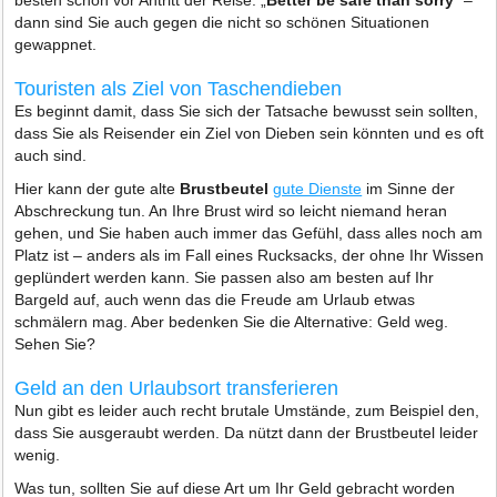
besten schon vor Antritt der Reise. „
Better be safe than sorry
“ –
dann sind Sie auch gegen die nicht so schönen Situationen
gewappnet.
Touristen als Ziel von Taschendieben
Es beginnt damit, dass Sie sich der Tatsache bewusst sein sollten,
dass Sie als Reisender ein Ziel von Dieben sein könnten und es oft
auch sind.
Hier kann der gute alte
Brustbeutel
gute Dienste
im Sinne der
Abschreckung tun. An Ihre Brust wird so leicht niemand heran
gehen, und Sie haben auch immer das Gefühl, dass alles noch am
Platz ist – anders als im Fall eines Rucksacks, der ohne Ihr Wissen
geplündert werden kann. Sie passen also am besten auf Ihr
Bargeld auf, auch wenn das die Freude am Urlaub etwas
schmälern mag. Aber bedenken Sie die Alternative: Geld weg.
Sehen Sie?
Geld an den Urlaubsort transferieren
Nun gibt es leider auch recht brutale Umstände, zum Beispiel den,
dass Sie ausgeraubt werden. Da nützt dann der Brustbeutel leider
wenig.
Was tun, sollten Sie auf diese Art um Ihr Geld gebracht worden