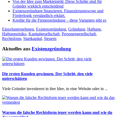
Von der Idee zum Markteintritt: Diese Schritte sind für
Gründer wirklich entscheidend
Existenzgründung finanzieren. Finanzierungswege und
Förderlogik verständlich erklärt.
Kredite für die Firmengründung – diese Varianten gibt es
Einzelunternehmen
,
Existenzgründung
,
Gründung
,
Haftung
,
Haftungsrisiko
,
Kapitalgesellschaft
,
Personengesellschaft
,
Rechtsform
,
Startkapital
,
Steuern
Aktuelles aus
Existenzgründung
Die ersten Kunden gewinnen. Der Schritt, den viele
unterschätzen
Viele Gründer investieren in ihre Idee, in eine Website oder in ...
Warum die falsche Rechtsform teuer werden kann und wie du