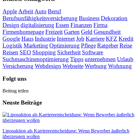
Apple
Arbeit
Auto
Beruf
Berufsunfähigkeitsversicherung
Business
Dekoration
Design
digitalisierung
Essen
Finanzen
Firma
Firmenhomepage
Freizeit
Garten
Geld
Gesundheit
Google
Haus
Industrie
Internet
Job
Karriere
KFZ
Kredit
Logistik
Marketing
Optimierung
Pflege
Ratgeber
Reise
Reisen
SEO
Shopping
Sicherheit
Software
Suchmaschinenoptimierung
Tipps
unternehmen
Urlaub
Versicherung
Webdesign
Webseite
Werbung
Wohnung
Folgt uns
Beitrag teilen
Neuste Beiträge
Liposuktion als Karriereentscheidung: Wenn Bewerber äußerlich
überzeugen wollen