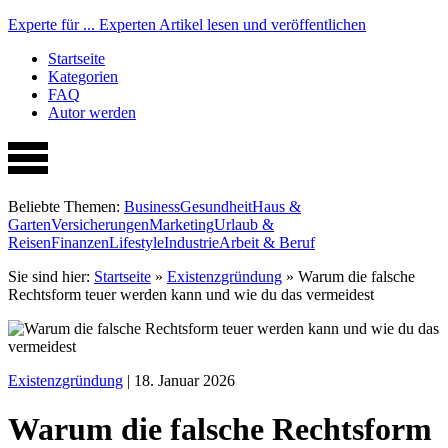
Experte für ...
Experten Artikel lesen und veröffentlichen
Startseite
Kategorien
FAQ
Autor werden
Beliebte Themen:
Business
Gesundheit
Haus &
Garten
Versicherungen
Marketing
Urlaub &
Reisen
Finanzen
Lifestyle
Industrie
Arbeit & Beruf
Sie sind hier:
Startseite
»
Existenzgründung
»
Warum die falsche
Rechtsform teuer werden kann und wie du das vermeidest
Existenzgründung
| 18. Januar 2026
Warum die falsche Rechtsform