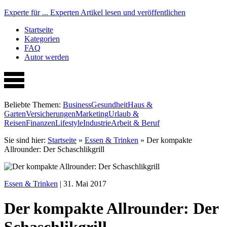
Experte für ...
Experten Artikel lesen und veröffentlichen
Startseite
Kategorien
FAQ
Autor werden
Beliebte Themen:
Business
Gesundheit
Haus &
Garten
Versicherungen
Marketing
Urlaub &
Reisen
Finanzen
Lifestyle
Industrie
Arbeit & Beruf
Sie sind hier:
Startseite
»
Essen & Trinken
»
Der kompakte
Allrounder: Der Schaschlikgrill
Essen & Trinken
| 31. Mai 2017
Der kompakte Allrounder: Der