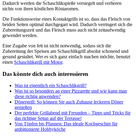
Dadurch werden die Schaschlikspieße versiegelt und verlieren
nichts von ihren köstlichen Röstaromen.
Die Funktionsweise eines Kontaktgrills ist so, dass das Fleisch von
beiden Seiten optimal durchgegart wird. Dadurch verringert sich die
Zubereitungszeit und das Fleisch muss auch nicht zeitaufwendig
gewendet werden.
Eine Zugabe von fett ist nicht notwendig, sodass sich die
Zubereitung der Speisen am Schaschlikgrill absolut schonend und
gesund gestaltet. Wer es sich ganz einfach machen möchte, benutzt
einen
Schaschlikgrill mit Motor
.
Das könnte dich auch interessieren
Was ist eigentlich ein Schaschlikgrill?
Was ist so besonders an einer Pizzarette und wie kann man
diese richtig anwenden?
Dönergrill: So können Sie auch Zuhause leckeren Döner
genießen
Der perfekte Grillabend mit Freunden – Tipps und Tricks für
das richtige Setup auf der Terrasse!
Von Töpfen bis Pfannen: Das ideale Kochgeschirr für
ambitionierte Hobbyköche