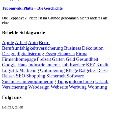
Teppanyaki Platte – Die Geschichte
Die Teppanyaki Platte ist im Grunde genommen nichts anderes als
eine ...
Beliebte Schlagworte
Apple
Arbeit
Auto
Beruf
Berufsunfähigkeitsversicherung
Business
Dekoration
Design
digitalisierung
Essen
Finanzen
Firma
Firmenhomepage
Freizeit
Garten
Geld
Gesundheit
Google
Haus
Industrie
Internet
Job
Karriere
KFZ
Kredit
Logistik
Marketing
Optimierung
Pflege
Ratgeber
Reise
Reisen
SEO
Shopping
Sicherheit
Software
Suchmaschinenoptimierung
Tipps
unternehmen
Urlaub
Versicherung
Webdesign
Webseite
Werbung
Wohnung
Folgt uns
Beitrag teilen