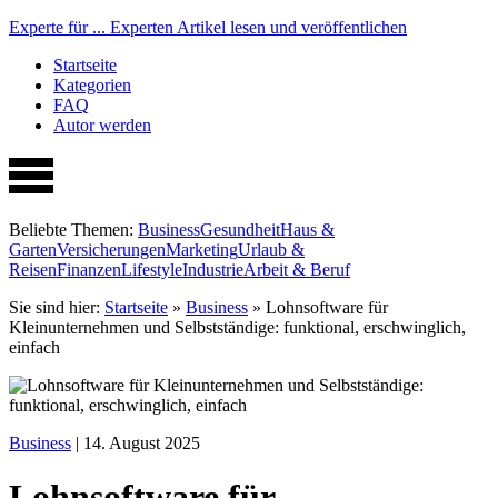
Experte für ...
Experten Artikel lesen und veröffentlichen
Startseite
Kategorien
FAQ
Autor werden
Beliebte Themen:
Business
Gesundheit
Haus &
Garten
Versicherungen
Marketing
Urlaub &
Reisen
Finanzen
Lifestyle
Industrie
Arbeit & Beruf
Sie sind hier:
Startseite
»
Business
»
Lohnsoftware für
Kleinunternehmen und Selbstständige: funktional, erschwinglich,
einfach
Business
| 14. August 2025
Lohnsoftware für