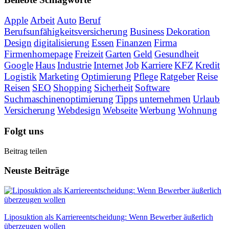
Apple
Arbeit
Auto
Beruf
Berufsunfähigkeitsversicherung
Business
Dekoration
Design
digitalisierung
Essen
Finanzen
Firma
Firmenhomepage
Freizeit
Garten
Geld
Gesundheit
Google
Haus
Industrie
Internet
Job
Karriere
KFZ
Kredit
Logistik
Marketing
Optimierung
Pflege
Ratgeber
Reise
Reisen
SEO
Shopping
Sicherheit
Software
Suchmaschinenoptimierung
Tipps
unternehmen
Urlaub
Versicherung
Webdesign
Webseite
Werbung
Wohnung
Folgt uns
Beitrag teilen
Neuste Beiträge
Liposuktion als Karriereentscheidung: Wenn Bewerber äußerlich
überzeugen wollen