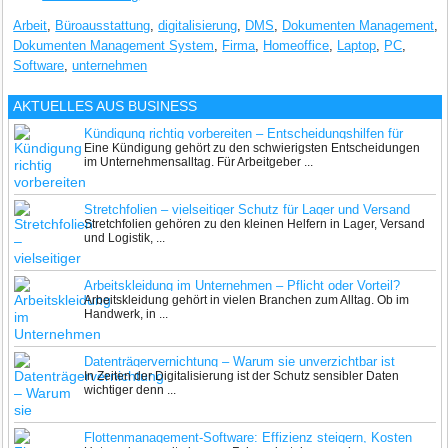
Arbeit
,
Büroausstattung
,
digitalisierung
,
DMS
,
Dokumenten Management
,
Dokumenten Management System
,
Firma
,
Homeoffice
,
Laptop
,
PC
,
Software
,
unternehmen
AKTUELLES AUS
BUSINESS
Kündigung richtig vorbereiten – Entscheidungshilfen für
Eine Kündigung gehört zu den schwierigsten Entscheidungen
Arbeitgeber
im Unternehmensalltag. Für Arbeitgeber ...
Stretchfolien – vielseitiger Schutz für Lager und Versand
Stretchfolien gehören zu den kleinen Helfern in Lager, Versand
und Logistik, ...
Arbeitskleidung im Unternehmen – Pflicht oder Vorteil?
Arbeitskleidung gehört in vielen Branchen zum Alltag. Ob im
Handwerk, in ...
Datenträgervernichtung – Warum sie unverzichtbar ist
In Zeiten der Digitalisierung ist der Schutz sensibler Daten
wichtiger denn ...
Flottenmanagement-Software: Effizienz steigern, Kosten