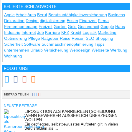
BELIEBTE SCHLAGWORTE
Apple
Arbeit
Auto
Beruf
Berufsunfähigkeitsversicherung
Business
Dekoration
Design
digitalisierung
Essen
Finanzen
Firma
Firmenhomepage
Freizeit
Garten
Geld
Gesundheit
Google
Haus
Industrie
Internet
Job
Karriere
KFZ
Kredit
Logistik
Marketing
Optimierung
Pflege
Ratgeber
Reise
Reisen
SEO
Shopping
Sicherheit
Software
Suchmaschinenoptimierung
Tipps
unternehmen
Urlaub
Versicherung
Webdesign
Webseite
Werbung
Wohnung
FOLGT UNS
BEITRAG TEILEN
NEUSTE BEITRÄGE
LIPOSUKTION ALS KARRIEREENTSCHEIDUNG:
WENN BEWERBER ÄUSSERLICH ÜBERZEUGEN W
OLLEN
Ein gepflegtes, selbstbewusstes Auftreten gilt in vielen
Berufsfeldern als ...