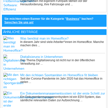
Unternehmen mit eigenem Fuhrpark stehen vor der
senken und den Fuhrpark optimal steuern
Herausforderung, ihre Fahrzeuge und ...
Sie möchten einen Banner für die Kategorie "
Business
" buchen?
Sprechen Sie uns an!
ÄHNLICHE BEITRÄGE
Was benötigt man im Homeoffice?
In diesem Jahr sind viele Arbeiter*innen im Homeoffice. Manche
machen dies ...
Digitalisierung in Unternehmen
Das Thema Digitalisierung ist nicht nur in der öffentlichen
Verwaltung zur ...
Mit den richtigen Sportgeräten im Homeoffice fit bleiben
Seit der Corona-Pandemie im Jahr 2020 hat das Homeoffice in
vielen ...
Ein Dokumentenmanagementsystem ist der erste Schritt zur
Ein Dokumentenmanagementsystem ist ein EDV-System, das
Digitalisierung im Unternehmen
sämtliche relevanten Daten zur Aufzeichnung ...