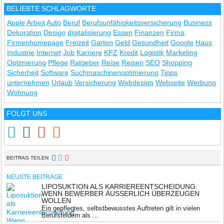
BELIEBTE SCHLAGWORTE
Apple
Arbeit
Auto
Beruf
Berufsunfähigkeitsversicherung
Business
Dekoration
Design
digitalisierung
Essen
Finanzen
Firma
Firmenhomepage
Freizeit
Garten
Geld
Gesundheit
Google
Haus
Industrie
Internet
Job
Karriere
KFZ
Kredit
Logistik
Marketing
Optimierung
Pflege
Ratgeber
Reise
Reisen
SEO
Shopping
Sicherheit
Software
Suchmaschinenoptimierung
Tipps
unternehmen
Urlaub
Versicherung
Webdesign
Webseite
Werbung
Wohnung
FOLGT UNS
BEITRAG TEILEN
NEUSTE BEITRÄGE
LIPOSUKTION ALS KARRIEREENTSCHEIDUNG:
WENN BEWERBER ÄUSSERLICH ÜBERZEUGEN W
OLLEN
Ein gepflegtes, selbstbewusstes Auftreten gilt in vielen
Berufsfeldern als ...