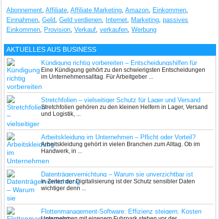
Abonnement
,
Affiliate
,
Affiliate Marketing
,
Amazon
,
Einkommen
,
Einnahmen
,
Geld
,
Geld verdienen
,
Internet
,
Marketing
,
passives
Einkommen
,
Provision
,
Verkauf
,
verkaufen
,
Werbung
AKTUELLES AUS
BUSINESS
Kündigung richtig vorbereiten – Entscheidungshilfen für
Eine Kündigung gehört zu den schwierigsten Entscheidungen
Arbeitgeber
im Unternehmensalltag. Für Arbeitgeber ...
Stretchfolien – vielseitiger Schutz für Lager und Versand
Stretchfolien gehören zu den kleinen Helfern in Lager, Versand
und Logistik, ...
Arbeitskleidung im Unternehmen – Pflicht oder Vorteil?
Arbeitskleidung gehört in vielen Branchen zum Alltag. Ob im
Handwerk, in ...
Datenträgervernichtung – Warum sie unverzichtbar ist
In Zeiten der Digitalisierung ist der Schutz sensibler Daten
wichtiger denn ...
Flottenmanagement-Software: Effizienz steigern, Kosten
Unternehmen mit eigenem Fuhrpark stehen vor der