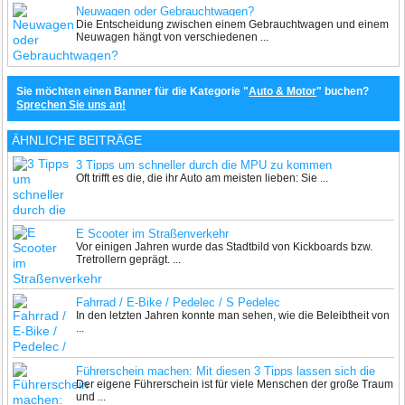
Neuwagen oder Gebrauchtwagen?
Die Entscheidung zwischen einem Gebrauchtwagen und einem
Neuwagen hängt von verschiedenen ...
Sie möchten einen Banner für die Kategorie "
Auto & Motor
" buchen?
Sprechen Sie uns an!
ÄHNLICHE BEITRÄGE
3 Tipps um schneller durch die MPU zu kommen
Oft trifft es die, die ihr Auto am meisten lieben: Sie ...
E Scooter im Straßenverkehr
Vor einigen Jahren wurde das Stadtbild von Kickboards bzw.
Tretrollern geprägt. ...
Fahrrad / E-Bike / Pedelec / S Pedelec
In den letzten Jahren konnte man sehen, wie die Beleibtheit von
...
Führerschein machen: Mit diesen 3 Tipps lassen sich die
Der eigene Führerschein ist für viele Menschen der große Traum
Kosten niedrig halten
und ...