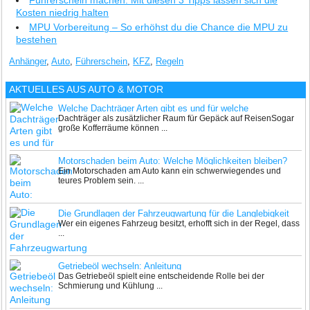
Führerschein machen: Mit diesen 3 Tipps lassen sich die
Kosten niedrig halten
MPU Vorbereitung – So erhöhst du die Chance die MPU zu
bestehen
Anhänger
,
Auto
,
Führerschein
,
KFZ
,
Regeln
AKTUELLES AUS
AUTO & MOTOR
Welche Dachträger Arten gibt es und für welche
Dachträger als zusätzlicher Raum für Gepäck auf ReisenSogar
Einsatzzwecke sind die geeignet
große Kofferräume können ...
Motorschaden beim Auto: Welche Möglichkeiten bleiben?
Ein Motorschaden am Auto kann ein schwerwiegendes und
teures Problem sein. ...
Die Grundlagen der Fahrzeugwartung für die Langlebigkeit
Wer ein eigenes Fahrzeug besitzt, erhofft sich in der Regel, dass
Ihres Autos
...
Getriebeöl wechseln: Anleitung
Das Getriebeöl spielt eine entscheidende Rolle bei der
Schmierung und Kühlung ...