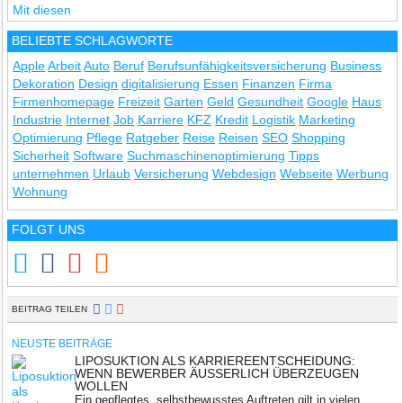
BELIEBTE SCHLAGWORTE
Apple
Arbeit
Auto
Beruf
Berufsunfähigkeitsversicherung
Business
Dekoration
Design
digitalisierung
Essen
Finanzen
Firma
Firmenhomepage
Freizeit
Garten
Geld
Gesundheit
Google
Haus
Industrie
Internet
Job
Karriere
KFZ
Kredit
Logistik
Marketing
Optimierung
Pflege
Ratgeber
Reise
Reisen
SEO
Shopping
Sicherheit
Software
Suchmaschinenoptimierung
Tipps
unternehmen
Urlaub
Versicherung
Webdesign
Webseite
Werbung
Wohnung
FOLGT UNS
BEITRAG TEILEN
NEUSTE BEITRÄGE
LIPOSUKTION ALS KARRIEREENTSCHEIDUNG:
WENN BEWERBER ÄUSSERLICH ÜBERZEUGEN W
OLLEN
Ein gepflegtes, selbstbewusstes Auftreten gilt in vielen