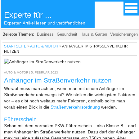
Experte für ...
Experten Artikel lesen und veröffentlichen
Beliebte Themen:
Business
Gesundheit
Haus & Garten
Versicherungen
STARTSEITE
»
AUTO & MOTOR
»
ANHÄNGER IM STRASSENVERKEHR N
UTZEN
AUTO & MOTOR
| 5. FEBRUAR 2023
Anhänger im Straßenverkehr nutzen
Worauf muss man achten, wenn man mit einem Anhänger im
Straßenverkehr unterwegs ist? Wir stellen die wichtigsten Faktoren
vor – es gibt noch weitaus mehr Faktoren, deshalb sollte man
vorab einen Blick in die
Straßenverkehrsordnung
werden.
Führerschein
Schon mit dem normalen PKW-Führerschein – also Klasse B – darf
man Anhänger im Straßenverkehr nutzen. Dazu darf der Anhänger
maximal eine zulässige Gesamtmasse von 750kg haben. Aber