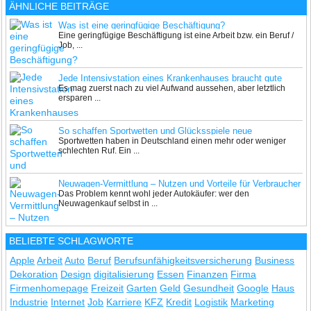
ÄHNLICHE BEITRÄGE
Was ist eine geringfügige Beschäftigung?
Eine geringfügige Beschäftigung ist eine Arbeit bzw. ein Beruf /
Job, ...
Jede Intensivstation eines Krankenhauses braucht gute
Es mag zuerst nach zu viel Aufwand aussehen, aber letztlich
Pflegekräfte
ersparen ...
So schaffen Sportwetten und Glücksspiele neue
Sportwetten haben in Deutschland einen mehr oder weniger
Arbeitsplätze
schlechten Ruf. Ein ...
Neuwagen-Vermittlung – Nutzen und Vorteile für Verbraucher
Das Problem kennt wohl jeder Autokäufer: wer den
Neuwagenkauf selbst in ...
BELIEBTE SCHLAGWORTE
Apple
Arbeit
Auto
Beruf
Berufsunfähigkeitsversicherung
Business
Dekoration
Design
digitalisierung
Essen
Finanzen
Firma
Firmenhomepage
Freizeit
Garten
Geld
Gesundheit
Google
Haus
Industrie
Internet
Job
Karriere
KFZ
Kredit
Logistik
Marketing