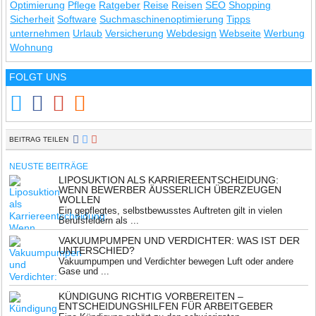
Optimierung
Pflege
Ratgeber
Reise
Reisen
SEO
Shopping
Sicherheit
Software
Suchmaschinenoptimierung
Tipps
unternehmen
Urlaub
Versicherung
Webdesign
Webseite
Werbung
Wohnung
FOLGT UNS
BEITRAG TEILEN
NEUSTE BEITRÄGE
LIPOSUKTION ALS KARRIEREENTSCHEIDUNG:
WENN BEWERBER ÄUSSERLICH ÜBERZEUGEN W
OLLEN
Ein gepflegtes, selbstbewusstes Auftreten gilt in vielen
Berufsfeldern als ...
VAKUUMPUMPEN UND VERDICHTER: WAS IST DER
UNTERSCHIED?
Vakuumpumpen und Verdichter bewegen Luft oder andere
Gase und ...
KÜNDIGUNG RICHTIG VORBEREITEN –
ENTSCHEIDUNGSHILFEN FÜR ARBEITGEBER